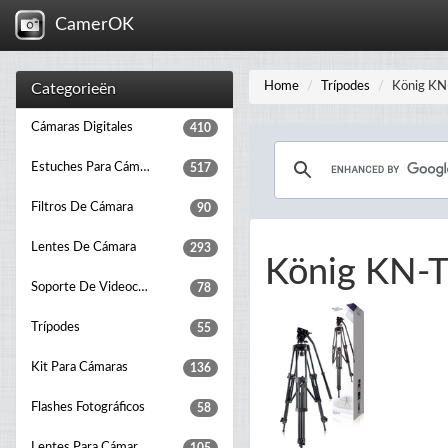
CamerOK
Home
Trípodes
König KN
Categorieën
Cámaras Digitales
410
Estuches Para Cámaras Fotográficas
517
Filtros De Cámara
90
Lentes De Cámara
293
König KN-
Soporte De Videocámara
78
Trípodes
55
Kit Para Cámaras
136
Flashes Fotográficos
58
Lentes Para Cámara Fotográfica, Adaptadores