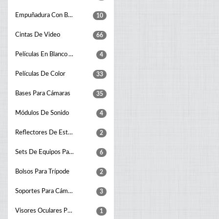
Empuñadura Con Batería Para Cámara Digital
10
Cintas De Video
66
Películas En Blanco Y Negro
4
Películas De Color
33
Bases Para Cámaras
35
Módulos De Sonido
4
Reflectores De Estudio Fotográfico
2
Sets De Equipos Para Foto Estudio
6
Bolsos Para Trípode
2
Soportes Para Cámara
3
Visores Oculares Para Cámaras
1