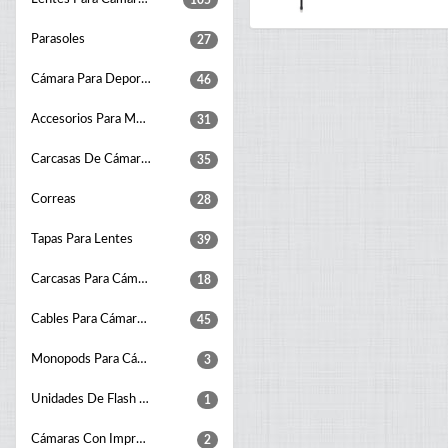
105
Parasoles
27
Cámara Para Deportes De Acción
46
Accesorios Para Montaje De Cámaras
31
Carcasas De Cámaras A Prueba De Agua
35
Correas
28
Tapas Para Lentes
39
Carcasas Para Cámaras
18
Cables Para Cámaras Fotográficas
45
Monopods Para Cámaras
3
Unidades De Flash Para Estudio Fotográfico
1
Cámaras Con Impresión Instantánea
2