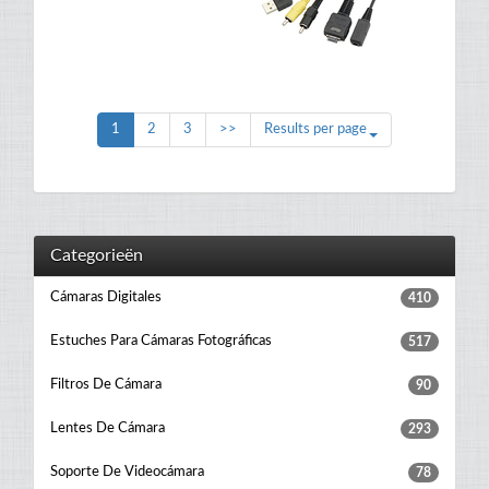
1
2
3
>>
Results per page
Categorieën
Cámaras Digitales
410
Estuches Para Cámaras Fotográficas
517
Filtros De Cámara
90
Lentes De Cámara
293
Soporte De Videocámara
78