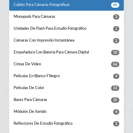
Cables Para Cámaras Fotográficas
45
Monopods Para Cámaras
3
Unidades De Flash Para Estudio Fotográfico
1
Cámaras Con Impresión Instantánea
2
Empuñadura Con Batería Para Cámara Digital
10
Cintas De Video
66
Películas En Blanco Y Negro
4
Películas De Color
33
Bases Para Cámaras
35
Módulos De Sonido
4
Reflectores De Estudio Fotográfico
2