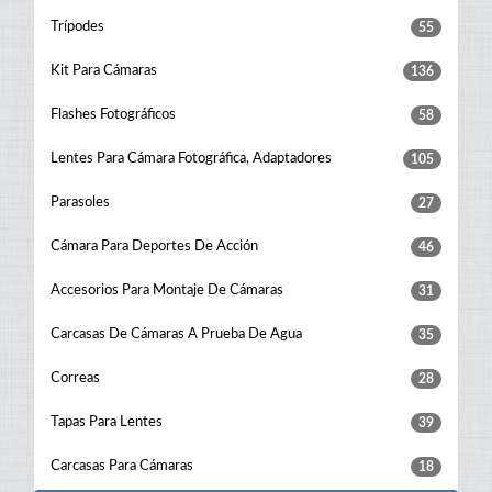
Trípodes
55
Kit Para Cámaras
136
Flashes Fotográficos
58
Lentes Para Cámara Fotográfica, Adaptadores
105
Parasoles
27
Cámara Para Deportes De Acción
46
Accesorios Para Montaje De Cámaras
31
Carcasas De Cámaras A Prueba De Agua
35
Correas
28
Tapas Para Lentes
39
Carcasas Para Cámaras
18