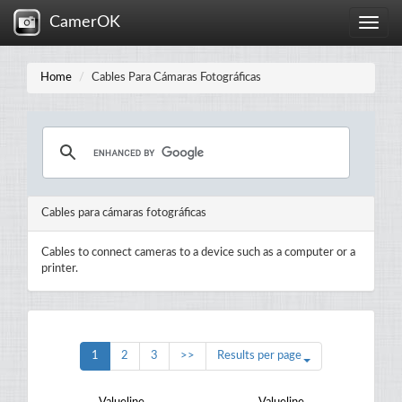
CamerOK
Toggle
naviga
Home
Cables Para Cámaras Fotográficas
Cables para cámaras fotográficas
Cables to connect cameras to a device such as a computer or a
printer.
1
2
3
>>
Results per page