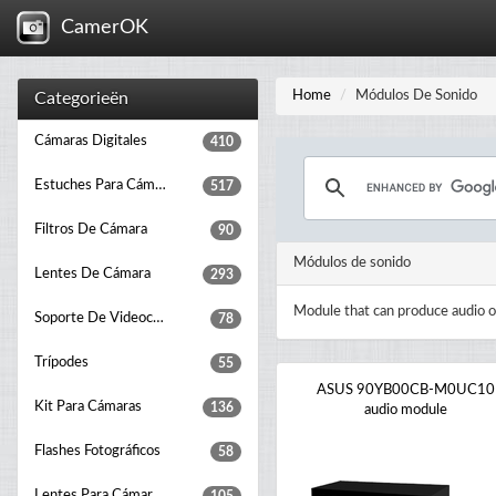
CamerOK
Home
Módulos De Sonido
Categorieën
Cámaras Digitales
410
Estuches Para Cámaras Fotográficas
517
Filtros De Cámara
90
Módulos de sonido
Lentes De Cámara
293
Module that can produce audio o
Soporte De Videocámara
78
Trípodes
55
ASUS 90YB00CB-M0UC10
Kit Para Cámaras
136
audio module
Flashes Fotográficos
58
Lentes Para Cámara Fotográfica, Adaptadores