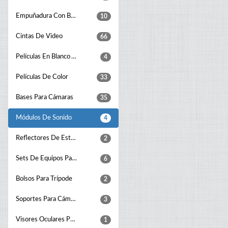
Empuñadura Con Batería Para Cámara Digital
10
Cintas De Video
66
Películas En Blanco Y Negro
4
Películas De Color
33
Bases Para Cámaras
35
Módulos De Sonido
4
Reflectores De Estudio Fotográfico
2
Sets De Equipos Para Foto Estudio
6
Bolsos Para Trípode
2
Soportes Para Cámara
3
Visores Oculares Para Cámaras
1