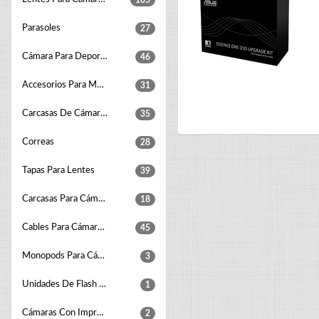
105
Parasoles
27
Cámara Para Deportes De Acción
46
Accesorios Para Montaje De Cámaras
31
Carcasas De Cámaras A Prueba De Agua
35
Correas
28
Tapas Para Lentes
39
Carcasas Para Cámaras
18
Cables Para Cámaras Fotográficas
45
Monopods Para Cámaras
3
Unidades De Flash Para Estudio Fotográfico
1
Cámaras Con Impresión Instantánea
2