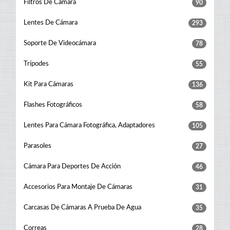
Filtros De Cámara
90
Lentes De Cámara
293
Soporte De Videocámara
78
Trípodes
55
Kit Para Cámaras
136
Flashes Fotográficos
58
Lentes Para Cámara Fotográfica, Adaptadores
105
Parasoles
27
Cámara Para Deportes De Acción
46
Accesorios Para Montaje De Cámaras
31
Carcasas De Cámaras A Prueba De Agua
35
Correas
28