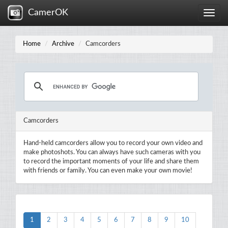
CamerOK
Toggle
naviga
Home
Archive
Camcorders
Camcorders
Hand-held camcorders allow you to record your own video and
make photoshots. You can always have such cameras with you
to record the important moments of your life and share them
with friends or family. You can even make your own movie!
1
2
3
4
5
6
7
8
9
10