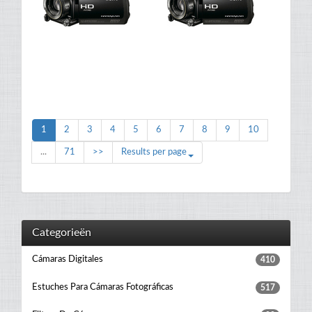
1
2
3
4
5
6
7
8
9
10
...
71
>>
Results per page
Categorieën
Cámaras Digitales
410
Estuches Para Cámaras Fotográficas
517