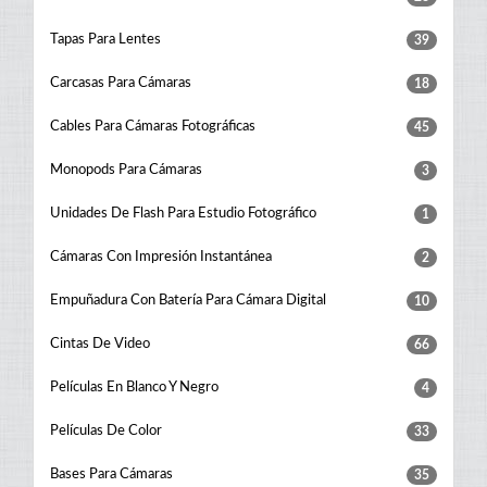
Tapas Para Lentes
39
Carcasas Para Cámaras
18
Cables Para Cámaras Fotográficas
45
Monopods Para Cámaras
3
Unidades De Flash Para Estudio Fotográfico
1
Cámaras Con Impresión Instantánea
2
Empuñadura Con Batería Para Cámara Digital
10
Cintas De Video
66
Películas En Blanco Y Negro
4
Películas De Color
33
Bases Para Cámaras
35