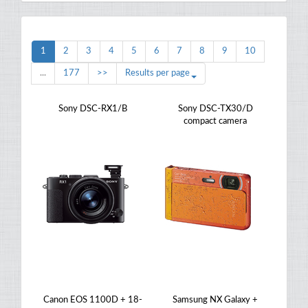
1
2
3
4
5
6
7
8
9
10
...
177
>>
Results per page
Sony DSC-RX1/B
Sony DSC-TX30/D
compact camera
Canon EOS 1100D + 18-
Samsung NX Galaxy +