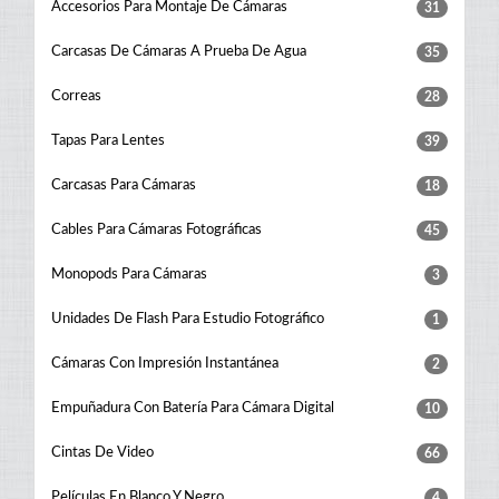
Accesorios Para Montaje De Cámaras
31
Carcasas De Cámaras A Prueba De Agua
35
Correas
28
Tapas Para Lentes
39
Carcasas Para Cámaras
18
Cables Para Cámaras Fotográficas
45
Monopods Para Cámaras
3
Unidades De Flash Para Estudio Fotográfico
1
Cámaras Con Impresión Instantánea
2
Empuñadura Con Batería Para Cámara Digital
10
Cintas De Video
66
Películas En Blanco Y Negro
4