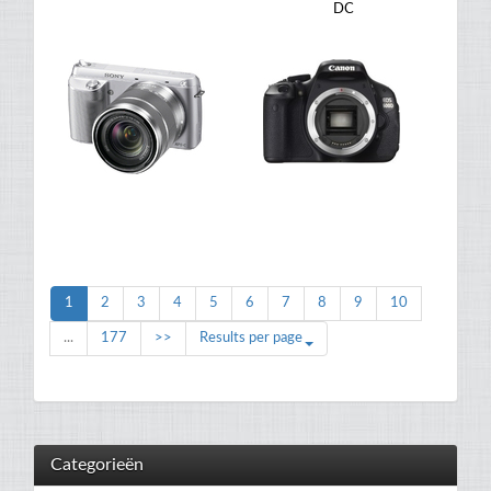
DC
1
2
3
4
5
6
7
8
9
10
...
177
>>
Results per page
Categorieën