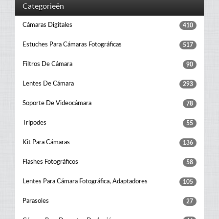
Categorieën
Cámaras Digitales
410
Estuches Para Cámaras Fotográficas
517
Filtros De Cámara
90
Lentes De Cámara
293
Soporte De Videocámara
78
Trípodes
55
Kit Para Cámaras
136
Flashes Fotográficos
58
Lentes Para Cámara Fotográfica, Adaptadores
105
Parasoles
27