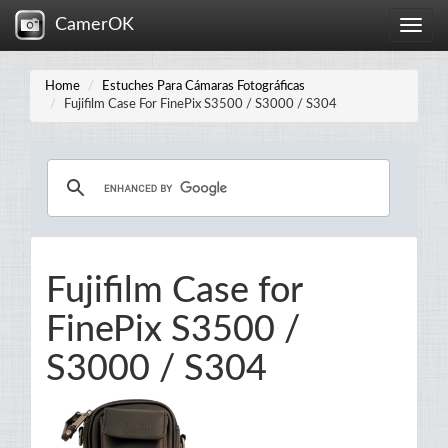
CamerOK
Toggle
naviga
Home
Estuches Para Cámaras Fotográficas
Fujifilm Case For FinePix S3500 / S3000 / S304
Fujifilm Case for
FinePix S3500 /
S3000 / S304