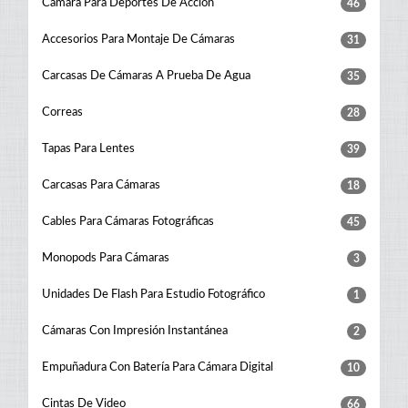
Cámara Para Deportes De Acción
46
Accesorios Para Montaje De Cámaras
31
Carcasas De Cámaras A Prueba De Agua
35
Correas
28
Tapas Para Lentes
39
Carcasas Para Cámaras
18
Cables Para Cámaras Fotográficas
45
Monopods Para Cámaras
3
Unidades De Flash Para Estudio Fotográfico
1
Cámaras Con Impresión Instantánea
2
Empuñadura Con Batería Para Cámara Digital
10
Cintas De Video
66