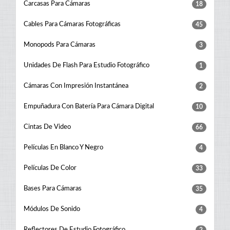
Carcasas Para Cámaras
18
Cables Para Cámaras Fotográficas
45
Monopods Para Cámaras
3
Unidades De Flash Para Estudio Fotográfico
1
Cámaras Con Impresión Instantánea
2
Empuñadura Con Batería Para Cámara Digital
10
Cintas De Video
66
Películas En Blanco Y Negro
4
Películas De Color
33
Bases Para Cámaras
35
Módulos De Sonido
4
Reflectores De Estudio Fotográfico
2