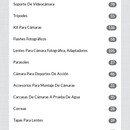
Soporte De Videocámara
78
Trípodes
55
Kit Para Cámaras
136
Flashes Fotográficos
58
Lentes Para Cámara Fotográfica, Adaptadores
105
Parasoles
27
Cámara Para Deportes De Acción
46
Accesorios Para Montaje De Cámaras
31
Carcasas De Cámaras A Prueba De Agua
35
Correas
28
Tapas Para Lentes
39