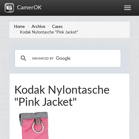
CamerOK
Toggle
naviga
Home
Archive
Cases
Kodak Nylontasche "Pink Jacket"
Kodak Nylontasche
"Pink Jacket"