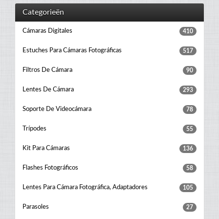
Categorieën
Cámaras Digitales
410
Estuches Para Cámaras Fotográficas
517
Filtros De Cámara
90
Lentes De Cámara
293
Soporte De Videocámara
78
Trípodes
55
Kit Para Cámaras
136
Flashes Fotográficos
58
Lentes Para Cámara Fotográfica, Adaptadores
105
Parasoles
27