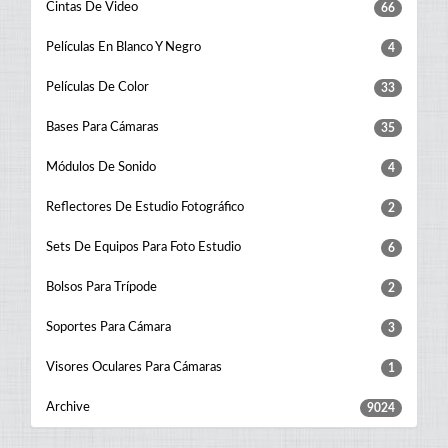
Cintas De Video
66
Películas En Blanco Y Negro
4
Películas De Color
33
Bases Para Cámaras
35
Módulos De Sonido
4
Reflectores De Estudio Fotográfico
2
Sets De Equipos Para Foto Estudio
6
Bolsos Para Trípode
2
Soportes Para Cámara
3
Visores Oculares Para Cámaras
1
Archive
9024